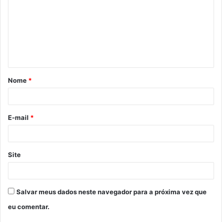
m
e
n
t
á
Nome
*
r
i
o
E-mail
*
*
Site
Salvar meus dados neste navegador para a próxima vez que
eu comentar.