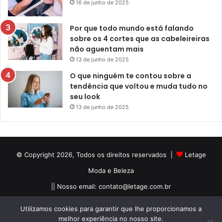
16 de junho de 2025
Por que todo mundo está falando
sobre os 4 cortes que as cabeleireiras
não aguentam mais
13 de junho de 2025
O que ninguém te contou sobre a
tendência que voltou e muda tudo no
seu look
13 de junho de 2025
© Copyright 2026, Todos os direitos reservados |
Letage
Moda e Beleza
|| Nosso email:
contato@letage.com.br
Sobre Nós
Termos e Condições
Política Privacidade
Utilizamos cookies para garantir que lhe proporcionamos a
melhor experiência no nosso site.