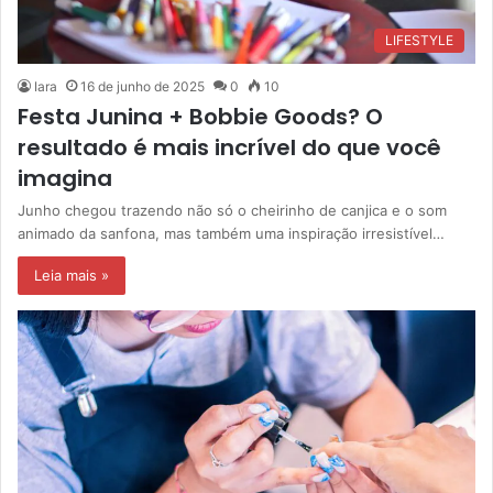
LIFESTYLE
Iara
16 de junho de 2025
0
10
Festa Junina + Bobbie Goods? O
resultado é mais incrível do que você
imagina
Junho chegou trazendo não só o cheirinho de canjica e o som
animado da sanfona, mas também uma inspiração irresistível…
Leia mais »