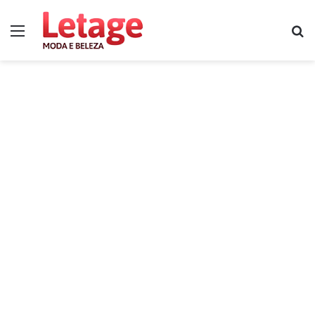
Menu
P
p