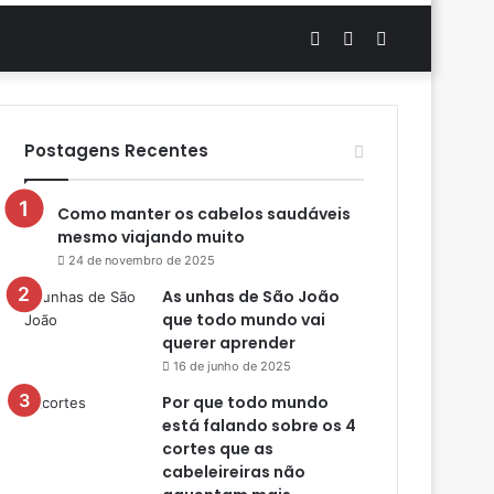
Artigo
Switch
Procurar
aleatório
skin
por
Postagens Recentes
Como manter os cabelos saudáveis
mesmo viajando muito
24 de novembro de 2025
As unhas de São João
que todo mundo vai
querer aprender
16 de junho de 2025
Por que todo mundo
está falando sobre os 4
cortes que as
cabeleireiras não