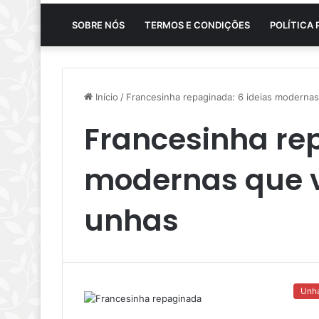
SOBRE NÓS
TERMOS E CONDIÇÕES
POLÍTICA 
Início
/
Francesinha repaginada: 6 ideias moderna
Francesinha rep
modernas que v
unhas
Unh