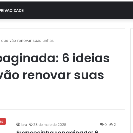
PRIVACIDADE
s que vão renovar suas unhas
aginada: 6 ideias
ão renovar suas
as
Iara
23 de maio de 2025
0
2
Francesinha repaginada: 6