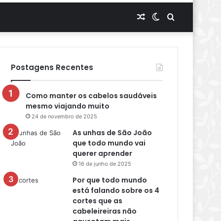
Artigo
Switch
Procurar
aleatório
skin
por
Postagens Recentes
Como manter os cabelos saudáveis
mesmo viajando muito
24 de novembro de 2025
As unhas de São João
que todo mundo vai
querer aprender
16 de junho de 2025
Por que todo mundo
está falando sobre os 4
cortes que as
cabeleireiras não