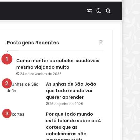
Artigo
Switch
Procurar
aleatório
skin
por
Postagens Recentes
Como manter os cabelos saudáveis
mesmo viajando muito
24 de novembro de 2025
As unhas de São João
que todo mundo vai
querer aprender
16 de junho de 2025
Por que todo mundo
está falando sobre os 4
cortes que as
cabeleireiras não