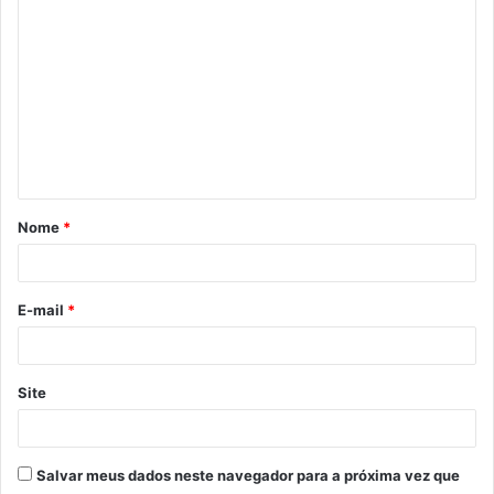
C
o
m
e
n
t
á
Nome
*
r
i
o
E-mail
*
*
Site
Salvar meus dados neste navegador para a próxima vez que