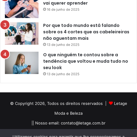
vai querer aprender
16 de junho de 2025
Por que todo mundo está falando
sobre os 4 cortes que as cabeleireiras
não aguentam mais
13 de junho de 2025
O que ninguém te contou sobre a
tendência que voltou e muda tudo no
seu look
13 de junho de 2025
© Copyright 2026, Todos os direitos reservados |
Letage
Moda e Beleza
|| Nosso email:
contato@letage.com.br
Sobre Nós
Termos e Condições
Política Privacidade
Utilizamos cookies para garantir que lhe proporcionamos a