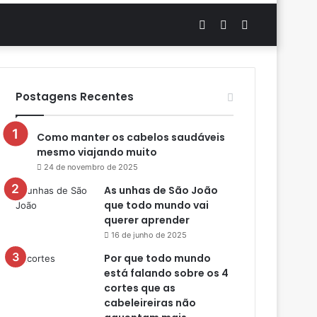
Artigo
Switch
Procurar
aleatório
skin
por
Postagens Recentes
Como manter os cabelos saudáveis
mesmo viajando muito
24 de novembro de 2025
As unhas de São João
que todo mundo vai
querer aprender
16 de junho de 2025
Por que todo mundo
está falando sobre os 4
cortes que as
cabeleireiras não