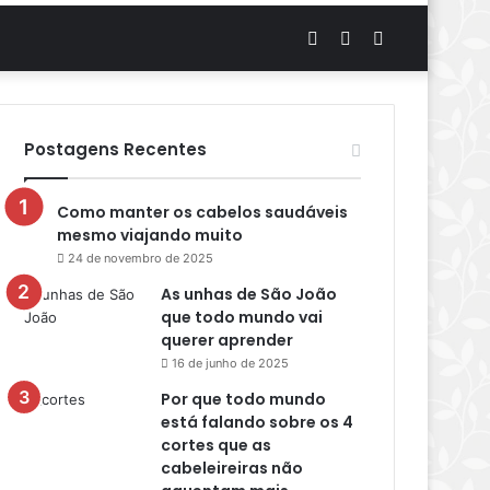
Artigo
Switch
Procurar
aleatório
skin
por
Postagens Recentes
Como manter os cabelos saudáveis
mesmo viajando muito
24 de novembro de 2025
As unhas de São João
que todo mundo vai
querer aprender
16 de junho de 2025
Por que todo mundo
está falando sobre os 4
cortes que as
cabeleireiras não