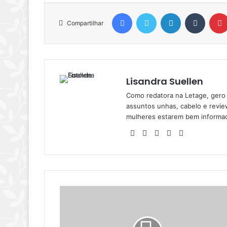
Facebook
Twitter
Linkedin
Tumblr
Compartilhar
Lisandra Suellen
Como redatora na Letage, gero
assuntos unhas, cabelo e revie
mulheres estarem bem informa
Facebook
Linkedin
YouTube
Pinterest
Instagram