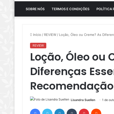
SOBRE NÓS
TERMOS E CONDIÇÕES
POLÍTICA 
Início
/
REVIEW
/
Loção, Óleo ou Creme? As Difere
REVIEW
Loção, Óleo ou
Diferenças Essen
Recomendação
Lisandra Suellen
1 de ou
Facebook
Twitter
Linkedin
Tumblr
Pinterest
Reddit