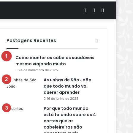
Artigo
Switch
Procurar
aleatório
skin
por
Postagens Recentes
Como manter os cabelos saudáveis
mesmo viajando muito
24 de novembro de 2025
As unhas de São João
que todo mundo vai
querer aprender
16 de junho de 2025
Por que todo mundo
está falando sobre os 4
cortes que as
cabeleireiras não