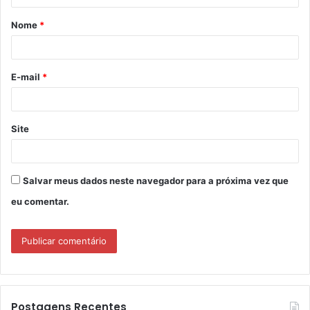
á
Nome
*
r
i
o
E-mail
*
*
Site
Salvar meus dados neste navegador para a próxima vez que
eu comentar.
Postagens Recentes