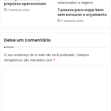
prejuízos operacionais
7 passos para viajar bem
2 semanas atrás
sem estourar o orçamento
3 semanas atrás
Deixe um comentário
O seu endereço de e-mail não será publicado.
Campos
obrigatórios são marcados com
*
C
o
m
e
n
t