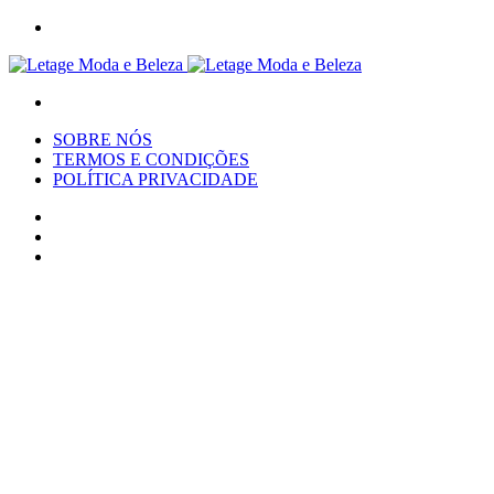
Menu
Procurar
por
SOBRE NÓS
TERMOS E CONDIÇÕES
POLÍTICA PRIVACIDADE
Procurar
por
Switch
skin
Artigo
aleatório