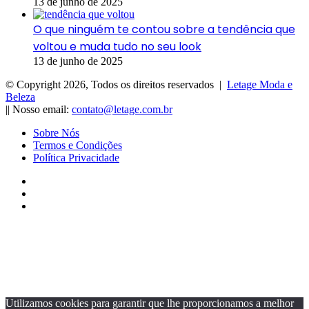
13 de junho de 2025
O que ninguém te contou sobre a tendência que
voltou e muda tudo no seu look
13 de junho de 2025
© Copyright 2026, Todos os direitos reservados |
Letage Moda e
Beleza
|| Nosso email:
contato@letage.com.br
Sobre Nós
Termos e Condições
Política Privacidade
Facebook
Pinterest
Instagram
Botão
Voltar
ao
topo
Utilizamos cookies para garantir que lhe proporcionamos a melhor