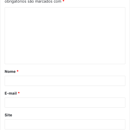
obrigatórios são marcados com
*
C
o
m
e
n
t
á
Nome
*
r
i
o
E-mail
*
*
Site