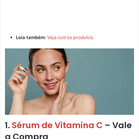
Leia também:
Veja outros produtos
.
1.
Sérum de Vitamina C
– Vale
a Compra