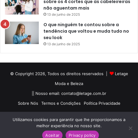
sobre os 4 cortes que as cabeleireiras
não aguentam mais
13 de junho de 2025
O que ninguém te contou sobre a
tendência que voltou e muda tudo no
seu look
13 de junho de 2025
© Copyright 2026, Todos os direitos reservados |
Letage
Moda e Beleza
|| Nosso email:
contato@letage.com.br
Sobre Nós
Termos e Condições
Política Privacidade
Facebook
Pinterest
Instagram
Utilizamos cookies para garantir que lhe proporcionamos a
melhor experiência no nosso site.
Aceitar
Privacy policy