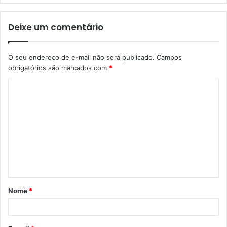
Deixe um comentário
O seu endereço de e-mail não será publicado.
Campos
obrigatórios são marcados com
*
C
o
m
e
n
t
á
Nome
*
r
i
o