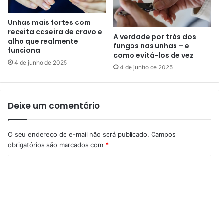
Unhas mais fortes com
receita caseira de cravo e
A verdade por trás dos
alho que realmente
fungos nas unhas – e
funciona
como evitá-los de vez
4 de junho de 2025
4 de junho de 2025
Deixe um comentário
O seu endereço de e-mail não será publicado.
Campos
obrigatórios são marcados com
*
C
o
m
e