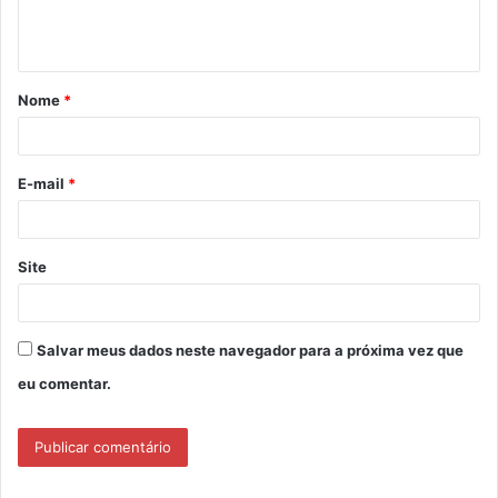
n
t
á
Nome
*
r
i
o
E-mail
*
*
Site
Salvar meus dados neste navegador para a próxima vez que
eu comentar.