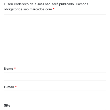
O seu endereço de e-mail não será publicado.
Campos
obrigatórios são marcados com
*
C
o
m
e
n
t
á
Nome
*
r
i
o
E-mail
*
*
Site