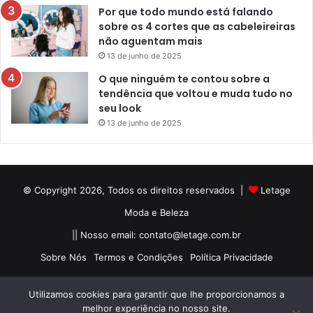
Por que todo mundo está falando
sobre os 4 cortes que as cabeleireiras
não aguentam mais
13 de junho de 2025
O que ninguém te contou sobre a
tendência que voltou e muda tudo no
seu look
13 de junho de 2025
© Copyright 2026, Todos os direitos reservados |
Letage
Moda e Beleza
|| Nosso email:
contato@letage.com.br
Sobre Nós
Termos e Condições
Política Privacidade
Facebook
Pinterest
Instagram
Utilizamos cookies para garantir que lhe proporcionamos a
melhor experiência no nosso site.