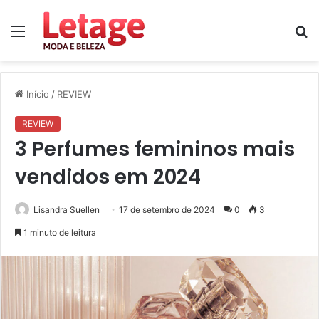
Menu
P
p
Início
/
REVIEW
REVIEW
3 Perfumes femininos mais
vendidos em 2024
Lisandra Suellen
17 de setembro de 2024
0
3
1 minuto de leitura