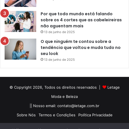
Por que todo mundo está falando
sobre os 4 cortes que as cabeleireiras
não aguentam mais
13 de junho de 2025
O que ninguém te contou sobre a
tendência que voltou e muda tudo no
seu look
13 de junho de 2025
© Copyright 2026, Todos os direitos reservados |
Letage
Moda e Beleza
|| Nosso email:
contato@letage.com.br
Sobre Nós
Termos e Condições
Política Privacidade
Facebook
Pinterest
Instagram