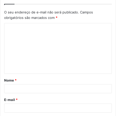
O seu endereço de e-mail não será publicado.
Campos
obrigatórios são marcados com
*
C
o
m
e
n
t
á
Nome
*
r
i
o
E-mail
*
*