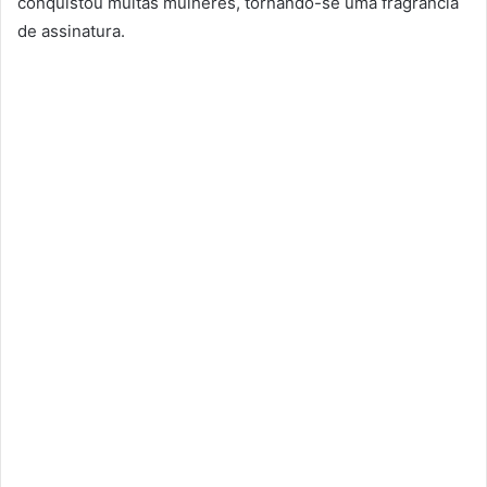
conquistou muitas mulheres, tornando-se uma fragrância
de assinatura.