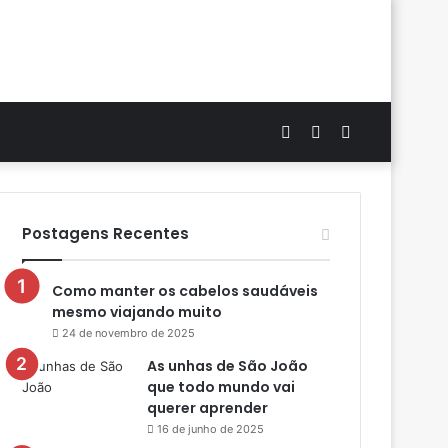
Artigo
Switch
Procurar
aleatório
skin
por
Postagens Recentes
Como manter os cabelos saudáveis
mesmo viajando muito
24 de novembro de 2025
As unhas de São João
que todo mundo vai
querer aprender
16 de junho de 2025