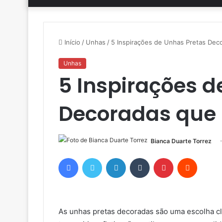
Início
/
Unhas
/
5 Inspirações de Unhas Pretas Dec
Unhas
5 Inspirações d
Decoradas que 
Bianca Duarte Torrez
Facebook
Twitter
Linkedin
Tumblr
Pinterest
Reddit
As unhas pretas decoradas são uma escolha cl