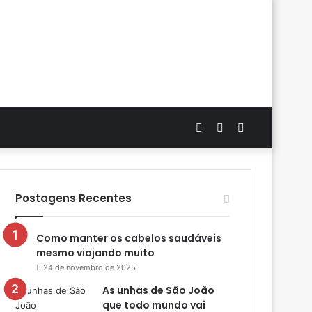
Artigo
Switch
Procurar
aleatório
skin
por
Postagens Recentes
Como manter os cabelos saudáveis
mesmo viajando muito
24 de novembro de 2025
As unhas de São João
que todo mundo vai