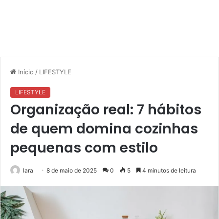
Início
/
LIFESTYLE
LIFESTYLE
Organização real: 7 hábitos
de quem domina cozinhas
pequenas com estilo
Iara
8 de maio de 2025
0
5
4 minutos de leitura