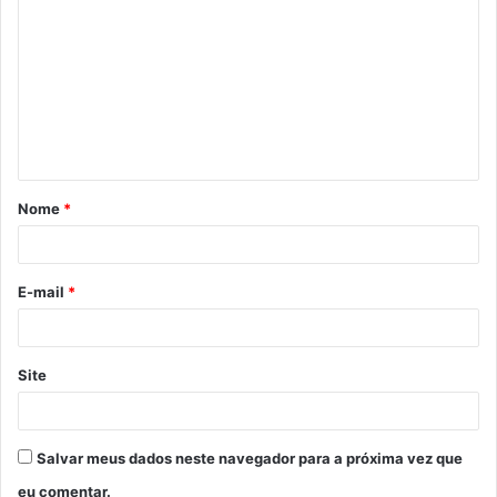
o
m
e
n
t
á
Nome
*
r
i
o
E-mail
*
*
Site
Salvar meus dados neste navegador para a próxima vez que
eu comentar.