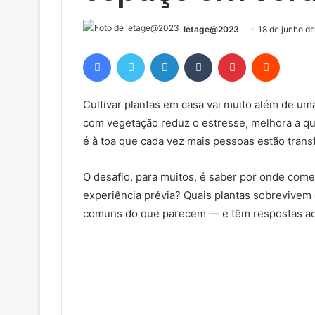
letage@2023
18 de junho d
Facebook
Twitter
Linkedin
Tumblr
Pinterest
Reddit
Cultivar plantas em casa vai muito além de u
com vegetação reduz o estresse, melhora a qu
é à toa que cada vez mais pessoas estão tran
O desafio, para muitos, é saber por onde com
experiência prévia? Quais plantas sobrevive
comuns do que parecem — e têm respostas ace