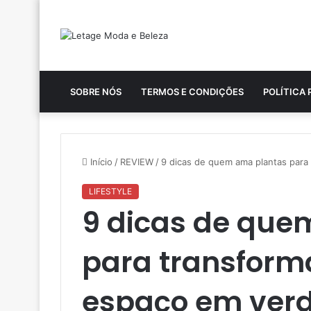
SOBRE NÓS
TERMOS E CONDIÇÕES
POLÍTICA 
Início
/
REVIEW
/
9 dicas de quem ama plantas para
LIFESTYLE
9 dicas de que
para transform
espaço em ver