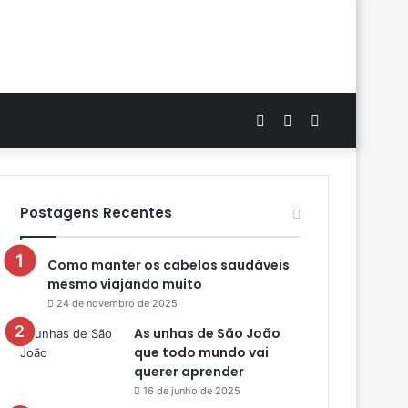
Artigo
Switch
Procurar
aleatório
skin
por
Postagens Recentes
Como manter os cabelos saudáveis
mesmo viajando muito
24 de novembro de 2025
As unhas de São João
que todo mundo vai
querer aprender
16 de junho de 2025