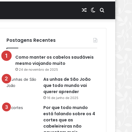
Artigo
Switch
Procurar
aleatório
skin
por
Postagens Recentes
Como manter os cabelos saudáveis
mesmo viajando muito
24 de novembro de 2025
As unhas de São João
que todo mundo vai
querer aprender
16 de junho de 2025
Por que todo mundo
está falando sobre os 4
cortes que as
cabeleireiras não