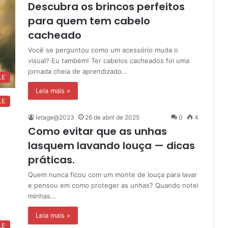
Descubra os brincos perfeitos
para quem tem cabelo
cacheado
Você se perguntou como um acessório muda o
visual? Eu também! Ter cabelos cacheados foi uma
jornada cheia de aprendizado…
LE
Leia mais »
LE
letage@2023
26 de abril de 2025
0
4
Como evitar que as unhas
lasquem lavando louça — dicas
práticas.
Quem nunca ficou com um monte de louça para lavar
e pensou em como proteger as unhas? Quando notei
minhas…
Leia mais »
LE