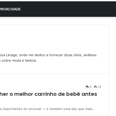
PRIVACIDADE
sa Letage, onde me dedico a fornecer dicas úteis, análises
s sobre moda e beleza.
0
15
olher o melhor carrinho de bebê antes
ais importantes do enxoval — e também uma das que mais…