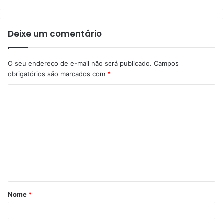
Deixe um comentário
O seu endereço de e-mail não será publicado.
Campos
obrigatórios são marcados com
*
C
o
m
e
n
t
á
Nome
*
r
i