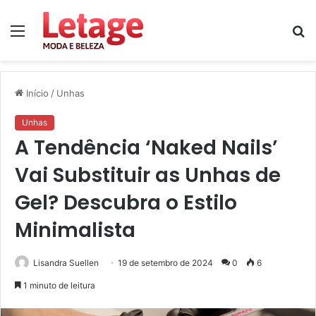
Menu
P
p
Início
/
Unhas
Unhas
A Tendência ‘Naked Nails’
Vai Substituir as Unhas de
Gel? Descubra o Estilo
Minimalista
Lisandra Suellen
19 de setembro de 2024
0
6
1 minuto de leitura