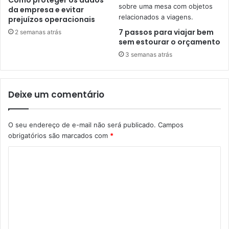
Como proteger os dados
da empresa e evitar
prejuízos operacionais
7 passos para viajar bem
2 semanas atrás
sem estourar o orçamento
3 semanas atrás
Deixe um comentário
O seu endereço de e-mail não será publicado.
Campos
obrigatórios são marcados com
*
C
o
m
e
n