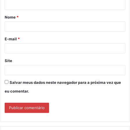
t
á
Nome
*
r
i
o
E-mail
*
*
Site
Salvar meus dados neste navegador para a próxima vez que
eu comentar.