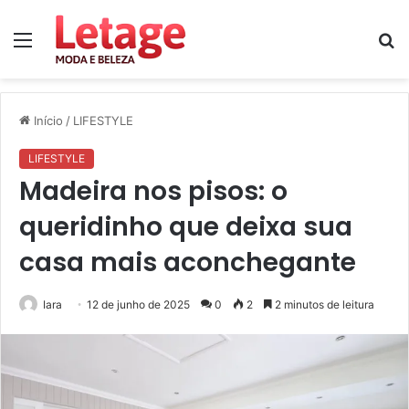
Menu
P
p
Início
/
LIFESTYLE
LIFESTYLE
Madeira nos pisos: o
queridinho que deixa sua
casa mais aconchegante
Iara
12 de junho de 2025
0
2
2 minutos de leitura