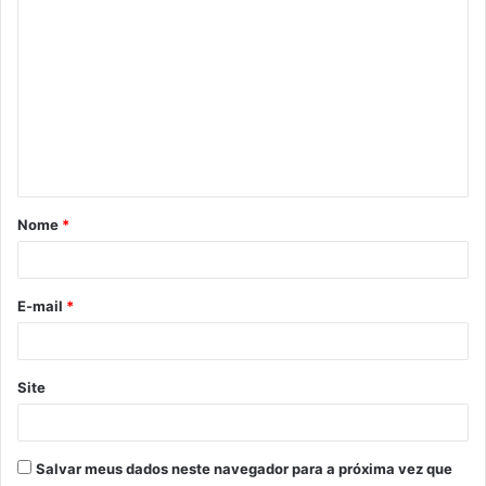
C
o
m
e
n
t
á
Nome
*
r
i
o
E-mail
*
*
Site
Salvar meus dados neste navegador para a próxima vez que