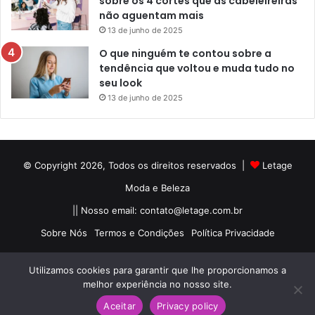
sobre os 4 cortes que as cabeleireiras
não aguentam mais
13 de junho de 2025
O que ninguém te contou sobre a
tendência que voltou e muda tudo no
seu look
13 de junho de 2025
© Copyright 2026, Todos os direitos reservados |
Letage
Moda e Beleza
|| Nosso email:
contato@letage.com.br
Sobre Nós
Termos e Condições
Política Privacidade
Facebook
Pinterest
Instagram
Utilizamos cookies para garantir que lhe proporcionamos a
melhor experiência no nosso site.
Aceitar
Privacy policy