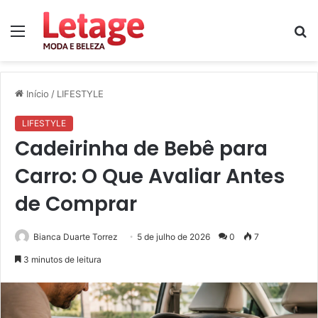
Menu
P
p
Início
/
LIFESTYLE
LIFESTYLE
Cadeirinha de Bebê para
Carro: O Que Avaliar Antes
de Comprar
Bianca Duarte Torrez
5 de julho de 2026
0
7
3 minutos de leitura