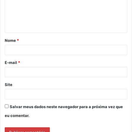
e
n
t
á
Nome
*
r
i
o
E-mail
*
*
Site
Salvar meus dados neste navegador para a próxima vez que
eu comentar.