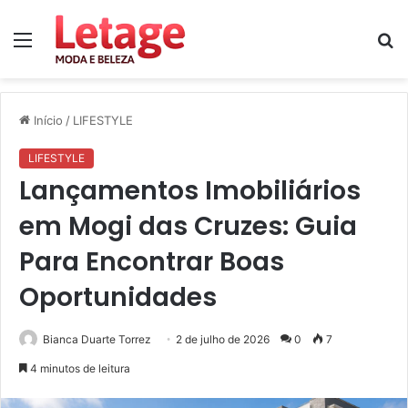
Menu
P
p
Início
/
LIFESTYLE
LIFESTYLE
Lançamentos Imobiliários
em Mogi das Cruzes: Guia
Para Encontrar Boas
Oportunidades
Bianca Duarte Torrez
2 de julho de 2026
0
7
4 minutos de leitura