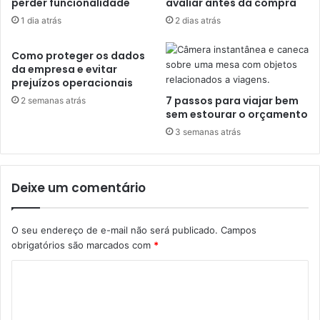
perder funcionalidade
avaliar antes da compra
1 dia atrás
2 dias atrás
Como proteger os dados
da empresa e evitar
prejuízos operacionais
7 passos para viajar bem
2 semanas atrás
sem estourar o orçamento
3 semanas atrás
Deixe um comentário
O seu endereço de e-mail não será publicado.
Campos
obrigatórios são marcados com
*
C
o
m