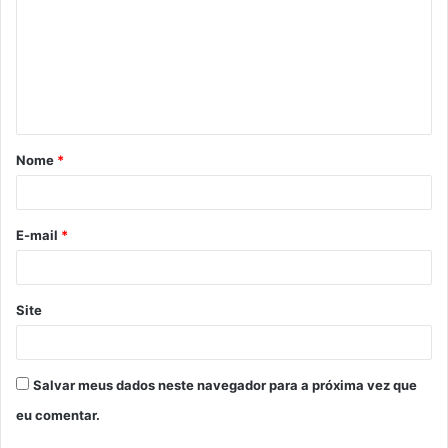
m
e
n
t
á
Nome
*
r
i
o
E-mail
*
*
Site
Salvar meus dados neste navegador para a próxima vez que
eu comentar.