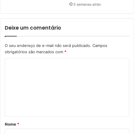
3 semanas atrás
Deixe um comentário
O seu endereço de e-mail não será publicado.
Campos
obrigatórios são marcados com
*
C
o
m
e
n
t
á
Nome
*
r