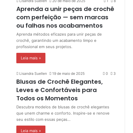
Lisandra Suellen
20 de maio de 2025
1
8
Aprenda a unir peças de crochê
com perfeição — sem marcas
ou falhas nos acabamentos
Aprenda métodos eficazes para unir peças de
crochê, garantindo um acabamento limpo e
profissional em seus projetos.
Leia mais »
Lisandra Suellen
19 de maio de 2025
0
3
Blusas de Crochê Elegantes,
Leves e Confortáveis para
Todos os Momentos
Descubra modelos de blusas de crochê elegantes
que unem charme e conforto. Inspire-se e renove
seu estilo com essas peças…
Leia mais »