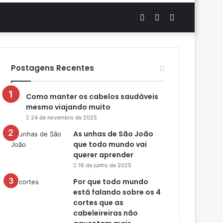
Artigo
Switch
Procurar
aleatório
skin
por
Postagens Recentes
Como manter os cabelos saudáveis
mesmo viajando muito
24 de novembro de 2025
As unhas de São João
que todo mundo vai
querer aprender
16 de junho de 2025
Por que todo mundo
está falando sobre os 4
cortes que as
cabeleireiras não