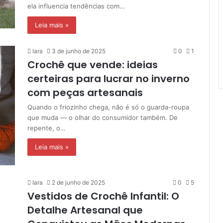
ela influencia tendências com…
Leia mais »
Iara
3 de junho de 2025
0
1
Crochê que vende: ideias
certeiras para lucrar no inverno
com peças artesanais
Quando o friozinho chega, não é só o guarda-roupa
que muda — o olhar do consumidor também. De
repente, o…
Leia mais »
Iara
2 de junho de 2025
0
5
Vestidos de Crochê Infantil: O
Detalhe Artesanal que