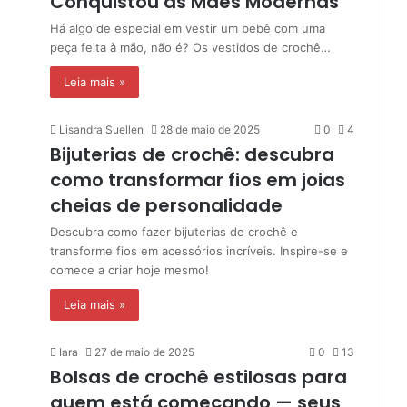
Conquistou as Mães Modernas
Há algo de especial em vestir um bebê com uma
peça feita à mão, não é? Os vestidos de crochê…
Leia mais »
Lisandra Suellen
28 de maio de 2025
0
4
Bijuterias de crochê: descubra
como transformar fios em joias
cheias de personalidade
Descubra como fazer bijuterias de crochê e
transforme fios em acessórios incríveis. Inspire-se e
comece a criar hoje mesmo!
Leia mais »
Iara
27 de maio de 2025
0
13
Bolsas de crochê estilosas para
quem está começando — seus