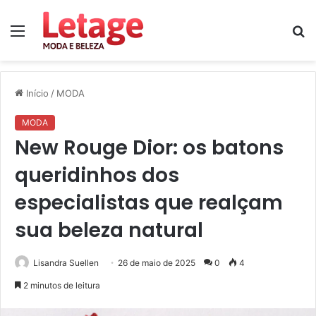
Menu
P
p
Início
/
MODA
MODA
New Rouge Dior: os batons
queridinhos dos
especialistas que realçam
sua beleza natural
Lisandra Suellen
26 de maio de 2025
0
4
2 minutos de leitura