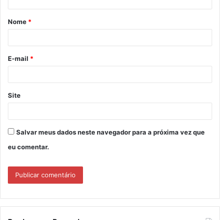
á
Nome
*
r
i
o
E-mail
*
*
Site
Salvar meus dados neste navegador para a próxima vez que
eu comentar.