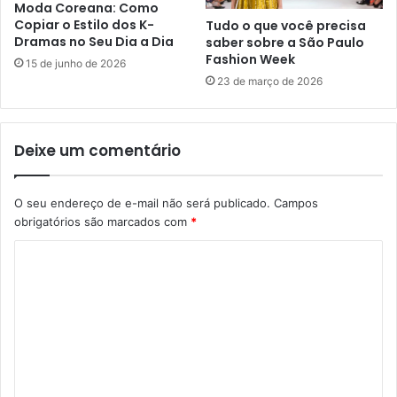
Moda Coreana: Como
Copiar o Estilo dos K-
Tudo o que você precisa
Dramas no Seu Dia a Dia
saber sobre a São Paulo
Fashion Week
15 de junho de 2026
23 de março de 2026
Deixe um comentário
O seu endereço de e-mail não será publicado.
Campos
obrigatórios são marcados com
*
C
o
m
e
n
t