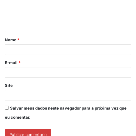
e
n
t
á
Nome
*
r
i
o
E-mail
*
*
Site
Salvar meus dados neste navegador para a próxima vez que
eu comentar.