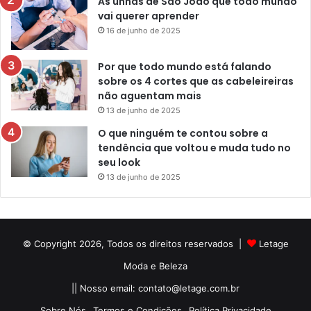
As unhas de São João que todo mundo
vai querer aprender
16 de junho de 2025
Por que todo mundo está falando
sobre os 4 cortes que as cabeleireiras
não aguentam mais
13 de junho de 2025
O que ninguém te contou sobre a
tendência que voltou e muda tudo no
seu look
13 de junho de 2025
© Copyright 2026, Todos os direitos reservados |
Letage
Moda e Beleza
|| Nosso email:
contato@letage.com.br
Sobre Nós
Termos e Condições
Política Privacidade