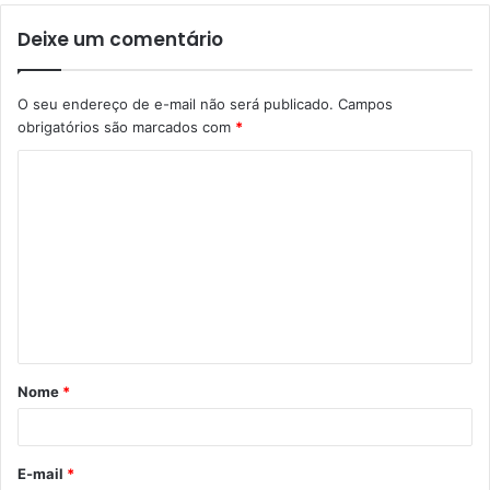
Deixe um comentário
O seu endereço de e-mail não será publicado.
Campos
obrigatórios são marcados com
*
C
o
m
e
n
t
á
Nome
*
r
i
o
E-mail
*