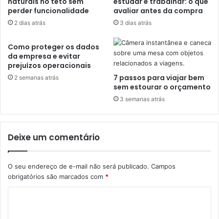
naturais no teto sem
estudar e trabalhar: o que
perder funcionalidade
avaliar antes da compra
2 dias atrás
3 dias atrás
Como proteger os dados
da empresa e evitar
prejuízos operacionais
7 passos para viajar bem
2 semanas atrás
sem estourar o orçamento
3 semanas atrás
Deixe um comentário
O seu endereço de e-mail não será publicado.
Campos
obrigatórios são marcados com
*
C
o