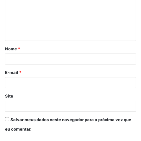
m
e
n
t
á
Nome
*
r
i
o
E-mail
*
*
Site
Salvar meus dados neste navegador para a próxima vez que
eu comentar.