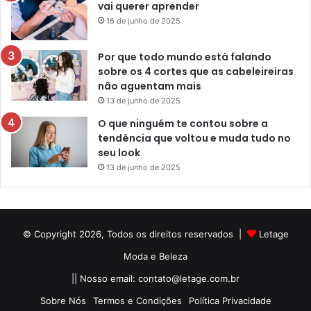
vai querer aprender
16 de junho de 2025
Por que todo mundo está falando
sobre os 4 cortes que as cabeleireiras
não aguentam mais
13 de junho de 2025
O que ninguém te contou sobre a
tendência que voltou e muda tudo no
seu look
13 de junho de 2025
© Copyright 2026, Todos os direitos reservados |
Letage
Moda e Beleza
|| Nosso email:
contato@letage.com.br
Sobre Nós
Termos e Condições
Política Privacidade