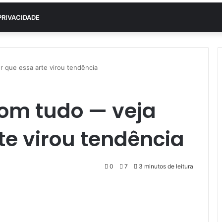
PRIVACIDADE
r que essa arte virou tendência
com tudo — veja
te virou tendência
0
7
3 minutos de leitura