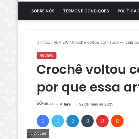
SOBRE NÓS
TERMOS E CONDIÇÕES
POLÍTICA 
Início
/
REVIEW
/
Crochê voltou com tudo — veja po
REVIEW
Crochê voltou 
por que essa ar
Iara
22 de maio de 2025
Facebook
Twitter
Linkedin
Tumblr
Pinterest
Reddit
Crochê