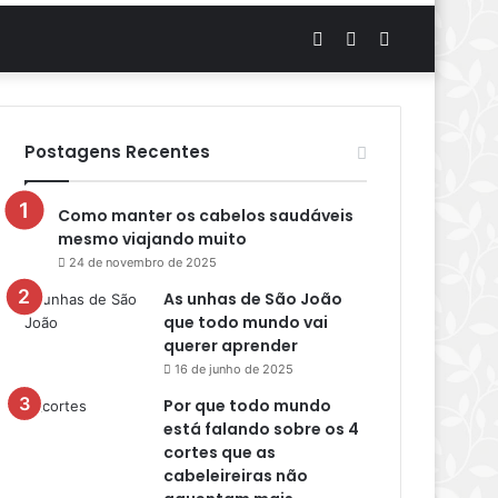
Artigo
Switch
Procurar
aleatório
skin
por
Postagens Recentes
Como manter os cabelos saudáveis
mesmo viajando muito
24 de novembro de 2025
As unhas de São João
que todo mundo vai
querer aprender
16 de junho de 2025
Por que todo mundo
está falando sobre os 4
cortes que as
cabeleireiras não