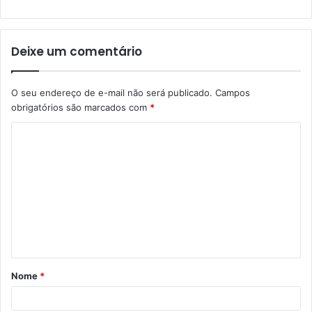
Deixe um comentário
O seu endereço de e-mail não será publicado.
Campos
obrigatórios são marcados com
*
C
o
m
e
n
t
á
Nome
*
r
i