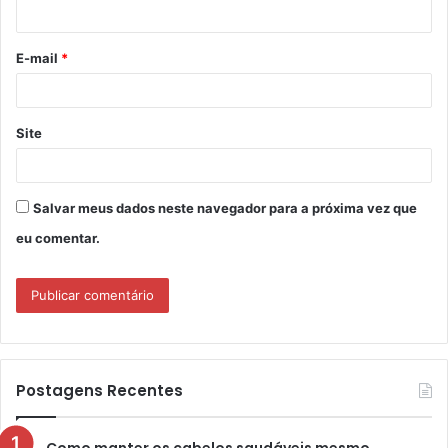
i
o
E-mail
*
*
Site
Salvar meus dados neste navegador para a próxima vez que
eu comentar.
Postagens Recentes
Como manter os cabelos saudáveis mesmo