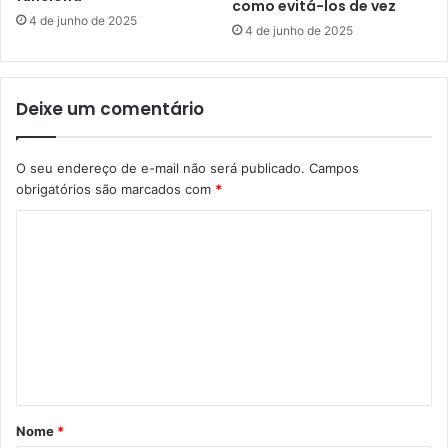
como evitá-los de vez
4 de junho de 2025
4 de junho de 2025
Deixe um comentário
O seu endereço de e-mail não será publicado.
Campos
obrigatórios são marcados com
*
C
o
m
e
n
t
á
Nome
*
r