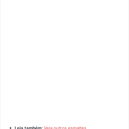
Leia também:
Veja outros esmaltes
.