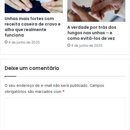
Unhas mais fortes com
receita caseira de cravo e
A verdade por trás dos
alho que realmente
fungos nas unhas – e
funciona
como evitá-los de vez
4 de junho de 2025
4 de junho de 2025
Deixe um comentário
O seu endereço de e-mail não será publicado.
Campos
obrigatórios são marcados com
*
C
o
m
e