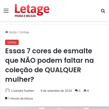
Menu
P
p
Início
/
Unhas
Unhas
Essas 7 cores de esmalte
que NÃO podem faltar na
coleção de QUALQUER
mulher?
Lisandra Suellen
9 de setembro de 2024
0
6
1 minuto de leitura