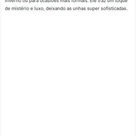
inverno ou para ocasiões mais formais. Ele traz um toque
de mistério e luxo, deixando as unhas super sofisticadas.