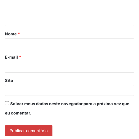
n
t
á
Nome
*
r
i
o
E-mail
*
*
Site
Salvar meus dados neste navegador para a próxima vez que
eu comentar.