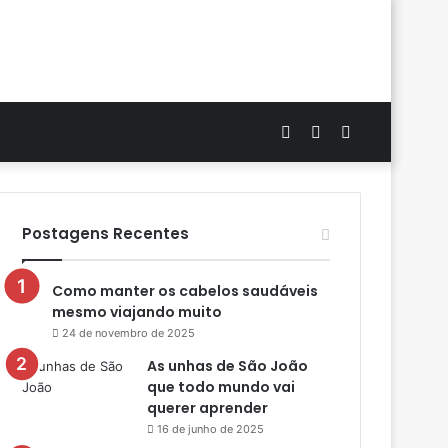
Artigo
Switch
Procurar
aleatório
skin
por
Postagens Recentes
Como manter os cabelos saudáveis
mesmo viajando muito
24 de novembro de 2025
As unhas de São João
que todo mundo vai
querer aprender
16 de junho de 2025