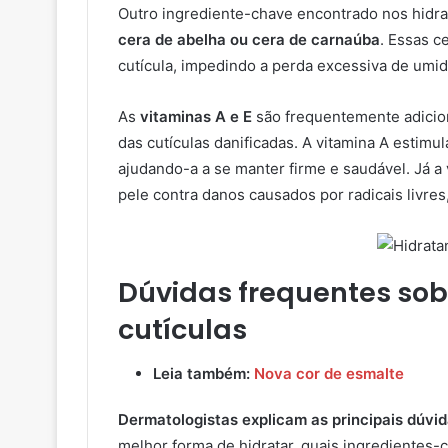
Outro ingrediente-chave encontrado nos hidrat
cera de abelha ou cera de carnaúba
. Essas c
cutícula, impedindo a perda excessiva de umi
As
vitaminas A e E
são frequentemente adicion
das cutículas danificadas. A vitamina A estimu
ajudando-a a se manter firme e saudável. Já a
pele contra danos causados por radicais livre
Dúvidas frequentes sob
cutículas
Leia também:
Nova cor de esmalte
Dermatologistas explicam as principais dúvid
melhor forma de hidratar, quais ingredientes-