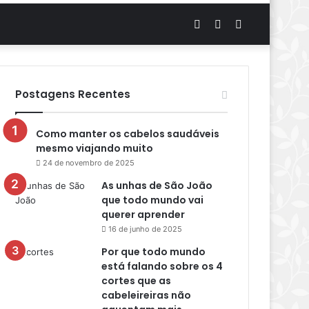
Artigo
Switch
Procurar
aleatório
skin
por
Postagens Recentes
Como manter os cabelos saudáveis
mesmo viajando muito
24 de novembro de 2025
As unhas de São João
que todo mundo vai
querer aprender
16 de junho de 2025
Por que todo mundo
está falando sobre os 4
cortes que as
cabeleireiras não