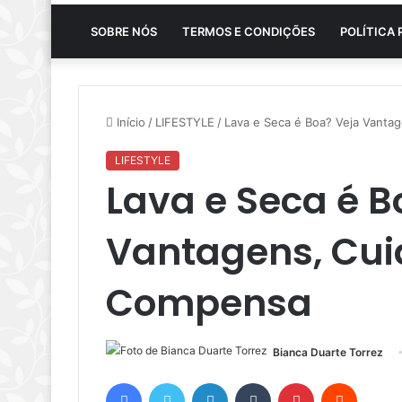
SOBRE NÓS
TERMOS E CONDIÇÕES
POLÍTICA 
Início
/
LIFESTYLE
/
Lava e Seca é Boa? Veja Vant
LIFESTYLE
Lava e Seca é B
Vantagens, Cu
Compensa
Bianca Duarte Torrez
Facebook
Twitter
Linkedin
Tumblr
Pinterest
Reddit