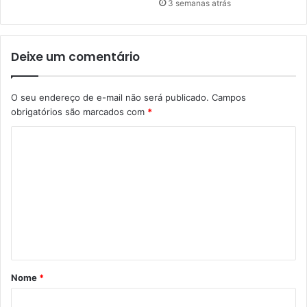
3 semanas atrás
Deixe um comentário
O seu endereço de e-mail não será publicado.
Campos
obrigatórios são marcados com
*
C
o
m
e
n
t
á
Nome
*
r
i