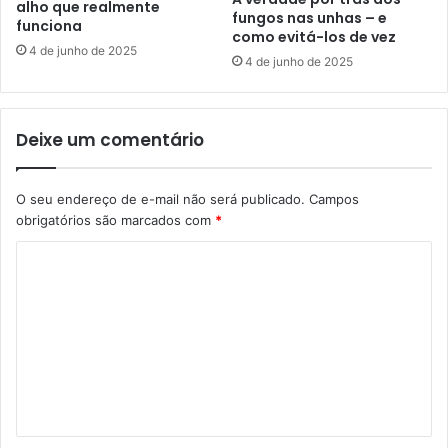
alho que realmente
fungos nas unhas – e
funciona
como evitá-los de vez
4 de junho de 2025
4 de junho de 2025
Deixe um comentário
O seu endereço de e-mail não será publicado.
Campos
obrigatórios são marcados com
*
C
o
m
e
n
t
á