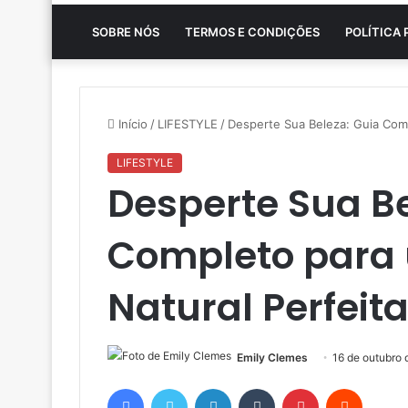
SOBRE NÓS
TERMOS E CONDIÇÕES
POLÍTICA 
Início
/
LIFESTYLE
/
Desperte Sua Beleza: Guia Com
LIFESTYLE
Desperte Sua Be
Completo par
Natural Perfeit
Emily Clemes
16 de outubro
Facebook
Twitter
Linkedin
Tumblr
Pinterest
Reddit