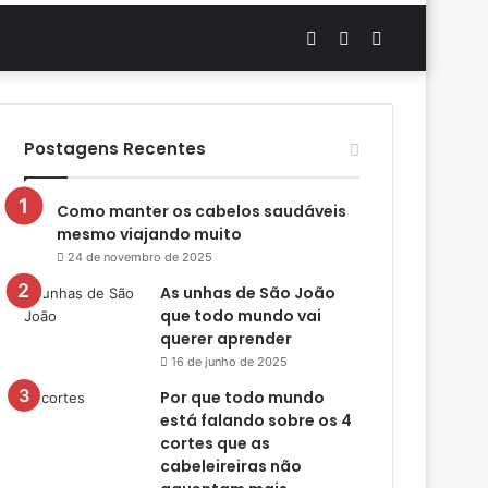
Artigo
Switch
Procurar
aleatório
skin
por
Postagens Recentes
Como manter os cabelos saudáveis
mesmo viajando muito
24 de novembro de 2025
As unhas de São João
que todo mundo vai
querer aprender
16 de junho de 2025
Por que todo mundo
está falando sobre os 4
cortes que as
cabeleireiras não