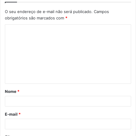
O seu endereço de e-mail não será publicado.
Campos
obrigatórios são marcados com
*
C
o
m
e
n
t
á
Nome
*
r
i
o
E-mail
*
*