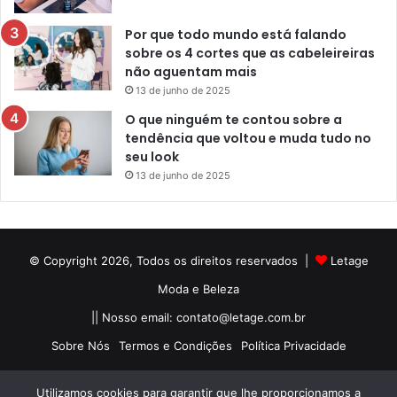
Por que todo mundo está falando
sobre os 4 cortes que as cabeleireiras
não aguentam mais
13 de junho de 2025
O que ninguém te contou sobre a
tendência que voltou e muda tudo no
seu look
13 de junho de 2025
© Copyright 2026, Todos os direitos reservados |
Letage
Moda e Beleza
|| Nosso email:
contato@letage.com.br
Sobre Nós
Termos e Condições
Política Privacidade
Facebook
Pinterest
Instagram
Utilizamos cookies para garantir que lhe proporcionamos a