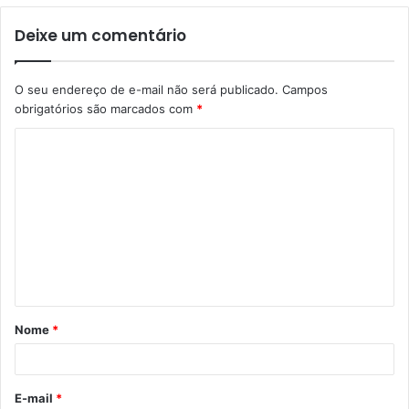
Deixe um comentário
O seu endereço de e-mail não será publicado.
Campos
obrigatórios são marcados com
*
C
o
m
e
n
t
á
Nome
*
r
i
o
E-mail
*