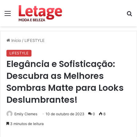
Menu
P
p
Início
/
LIFESTYLE
LIFESTYLE
Elegância e Sofisticação:
Descubra as Melhores
Sombras Matte para Looks
Deslumbrantes!
Emily Clemes
10 de outubro de 2023
0
8
3 minutos de leitura