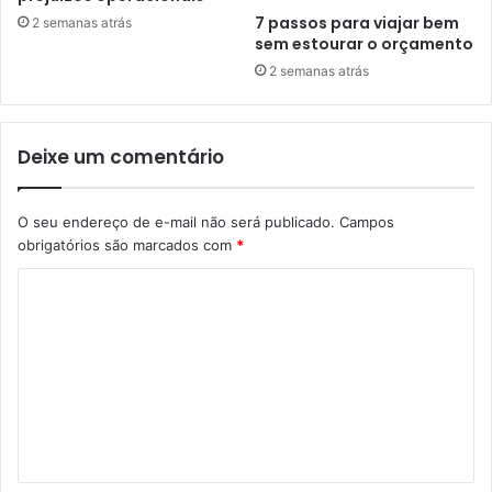
7 passos para viajar bem
2 semanas atrás
sem estourar o orçamento
2 semanas atrás
Deixe um comentário
O seu endereço de e-mail não será publicado.
Campos
obrigatórios são marcados com
*
C
o
m
e
n
t
á